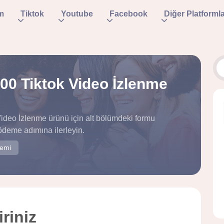
m
Tiktok
Youtube
Facebook
Diğer Platforml
000 Tiktok Video İzlenme
Video İzlenme ürünü için alt bölümdeki formu
ödeme adımına ilerleyin.
temi
riniz