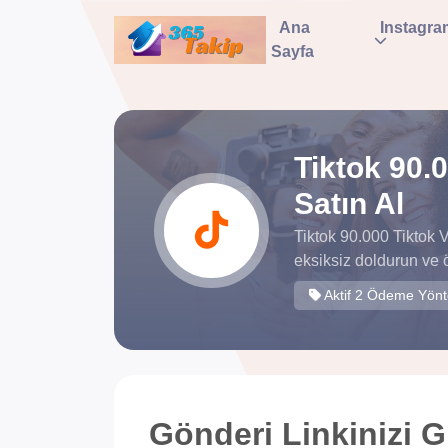
Ana
Instagra
Sayfa
Tiktok 90.
Satın Al
Tiktok 90.000 Tiktok 
eksiksiz doldurun ve 
Aktif 2 Ödeme Yön
Gönderi Linkinizi Gi