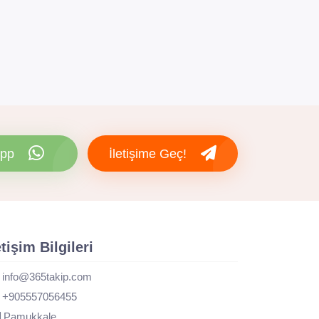
pp
İletişime Geç!
etişim Bilgileri
info@365takip.com
+905557056455
Pamukkale