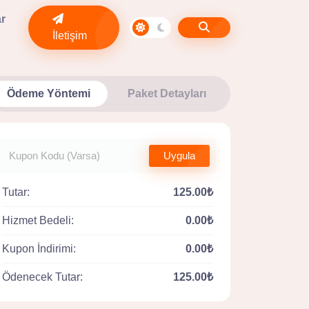
ar
İletişim
Ödeme Yöntemi
Paket Detayları
Uygula
Tutar:
125.00₺
Hizmet Bedeli:
0.00₺
Kupon İndirimi:
0.00₺
Ödenecek Tutar:
125.00₺