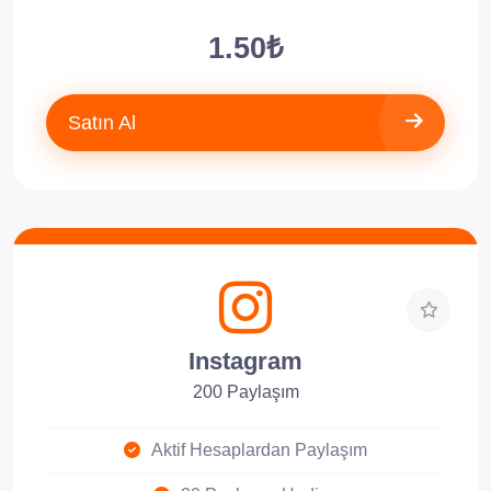
1.50₺
Satın Al
Instagram
200 Paylaşım
Aktif Hesaplardan Paylaşım