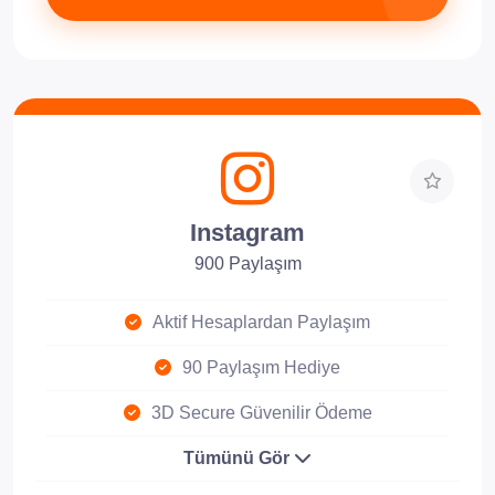
Instagram
900 Paylaşım
Aktif Hesaplardan Paylaşım
90 Paylaşım Hediye
3D Secure Güvenilir Ödeme
Tümünü Gör