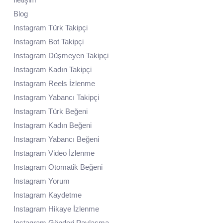
Blog
Instagram Türk Takipçi
Instagram Bot Takipçi
Instagram Düşmeyen Takipçi
Instagram Kadın Takipçi
Instagram Reels İzlenme
Instagram Yabancı Takipçi
Instagram Türk Beğeni
Instagram Kadın Beğeni
Instagram Yabancı Beğeni
Instagram Video İzlenme
Instagram Otomatik Beğeni
Instagram Yorum
Instagram Kaydetme
Instagram Hikaye İzlenme
Instagram Gönderi Paylaşma