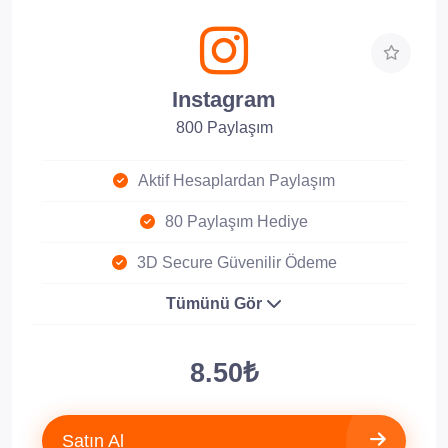
Instagram
800 Paylaşım
Aktif Hesaplardan Paylaşım
80 Paylaşım Hediye
3D Secure Güvenilir Ödeme
Tümünü Gör
8.50₺
Satın Al