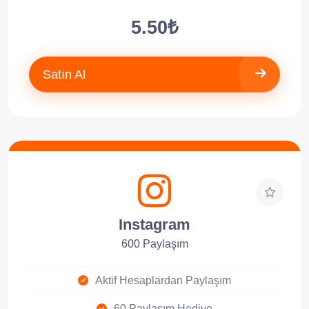
5.50₺
Satın Al
Instagram
600 Paylaşım
Aktif Hesaplardan Paylaşım
60 Paylaşım Hediye