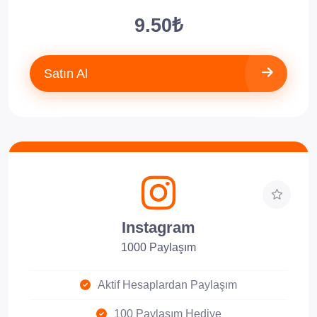
9.50₺
Satın Al
Instagram
1000 Paylaşım
Aktif Hesaplardan Paylaşım
100 Paylaşım Hediye