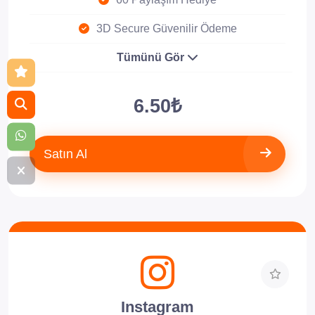
3D Secure Güvenilir Ödeme
Tümünü Gör
6.50₺
Satın Al
Instagram