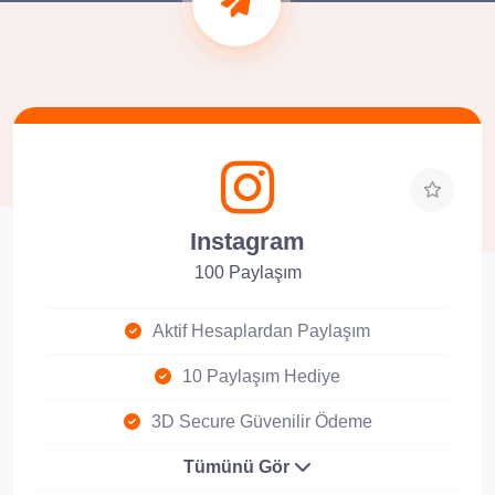
Instagram
100 Paylaşım
Aktif Hesaplardan Paylaşım
10 Paylaşım Hediye
3D Secure Güvenilir Ödeme
Tümünü Gör