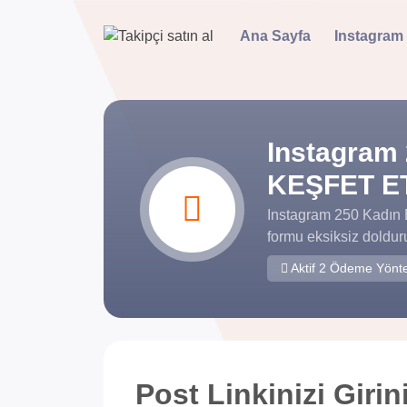
Ana Sayfa
Instagram
Instagram 
KEŞFET ETK
Instagram 250 Kadın 
formu eksiksiz doldur
Aktif 2 Ödeme Yönt
Post Linkinizi Girin