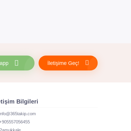
app
İletişime Geç!
etişim Bilgileri
info@365takip.com
+905557056455
Pamukkale