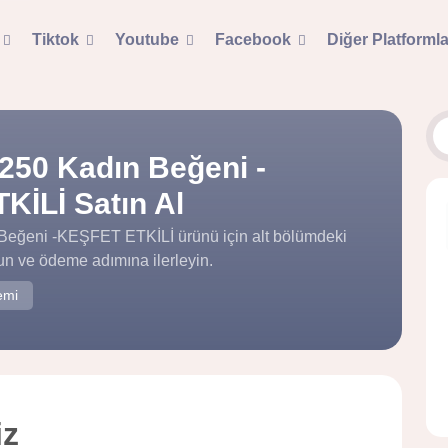
Tiktok
Youtube
Facebook
Diğer Platformla
250 Kadın Beğeni -
İLİ Satın Al
Beğeni -KEŞFET ETKİLİ ürünü için alt bölümdeki
un ve ödeme adımına ilerleyin.
emi
iz