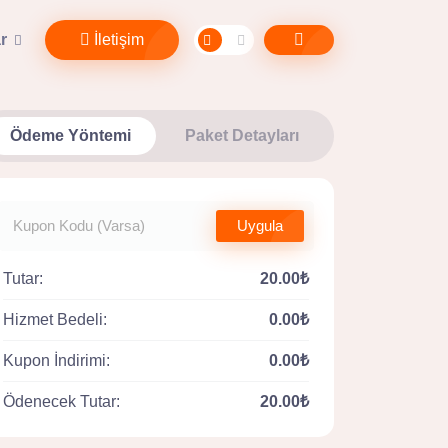
r
İletişim
Ödeme Yöntemi
Paket Detayları
Uygula
Tutar:
20.00₺
Hizmet Bedeli:
0.00₺
Kupon İndirimi:
0.00₺
Ödenecek Tutar:
20.00₺