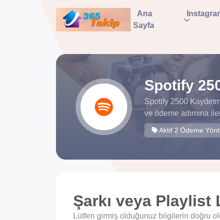
Ana
Instagra
Sayfa
Spotify 25
Spotify 2500 Kaydetme
ve ödeme adımına iler
Aktif 2 Ödeme Yön
Şarkı veya Playlist 
Lütfen girmiş olduğunuz bilgilerin doğru 