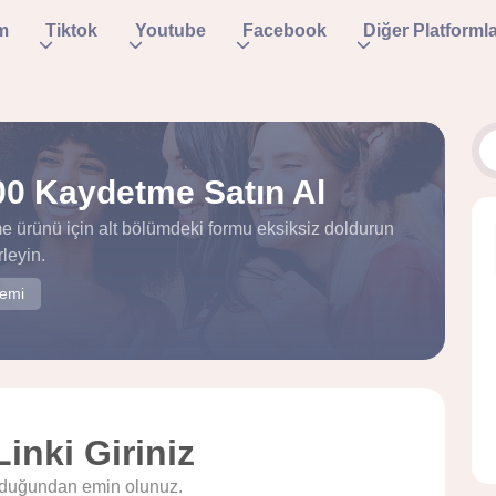
m
Tiktok
Youtube
Facebook
Diğer Platforml
00 Kaydetme Satın Al
 ürünü için alt bölümdeki formu eksiksiz doldurun
leyin.
temi
Linki Giriniz
olduğundan emin olunuz.