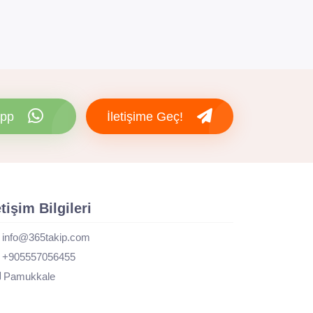
pp
İletişime Geç!
etişim Bilgileri
info@365takip.com
+905557056455
Pamukkale