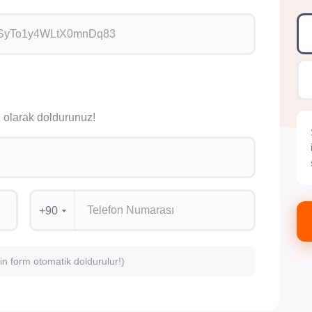
siz olarak doldurunuz!
+90
için form otomatik doldurulur!)